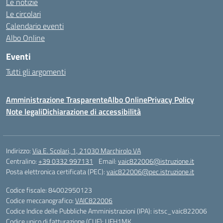
Le notizie
Le circolari
Calendario eventi
Albo Online
Eventi
Tutti gli argomenti
Amministrazione Trasparente
Albo Online
Privacy Policy
Note legali
Dichiarazione di accessibilità
Indirizzo:
Via E. Scolari, 1, 21030 Marchirolo VA
Centralino:
+39 0332 997131
Email:
vaic822006@istruzione.it
Posta elettronica certificata (PEC):
vaic822006@pec.istruzione.it
Codice fiscale: 84002950123
Codice meccanografico:
VAIC822006
Codice Indice delle Pubbliche Amministrazioni (IPA): istsc_vaic822006
Codice unico di fatturazione (CUF): UFH1MK