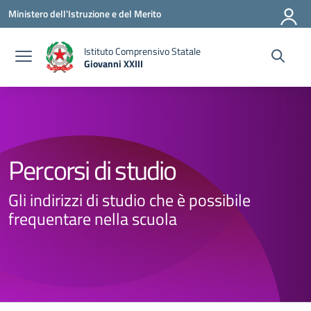
Vai ai contenuti
Vai al menu di navigazione
Vai al footer
Ministero dell'Istruzione e del Merito
Istituto Comprensivo Statale
Giovanni XXIII
— Visita la pagina iniziale della scuola
Percorsi di studio
Gli indirizzi di studio che è possibile
frequentare nella scuola