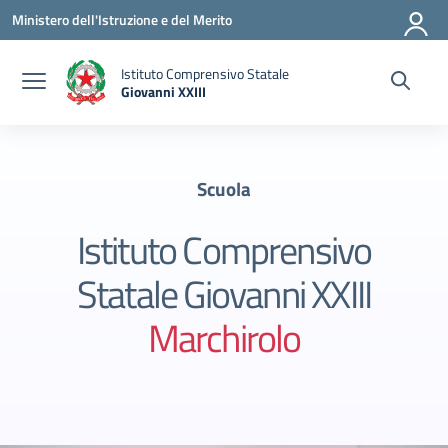
Vai ai contenuti
Vai al menu di navigazione
Vai al footer
Ministero dell'Istruzione e del Merito
Istituto Comprensivo Statale
Giovanni XXIII
— Visita la pagina iniziale della scuola
Scuola
Istituto Comprensivo
Statale Giovanni XXIII
Marchirolo