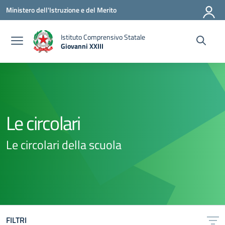
Vai ai contenuti
Vai al menu di navigazione
Vai al footer
Ministero dell'Istruzione e del Merito
Istituto Comprensivo Statale
Giovanni XXIII
— Visita la pagina iniziale della scuola
Le circolari
Le circolari della scuola
FILTRI