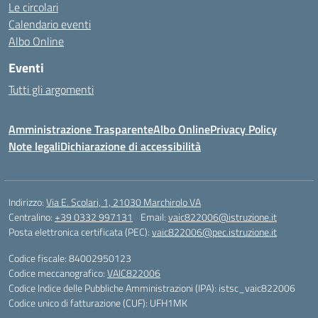
Le circolari
Calendario eventi
Albo Online
Eventi
Tutti gli argomenti
Amministrazione Trasparente
Albo Online
Privacy Policy
Note legali
Dichiarazione di accessibilità
Indirizzo:
Via E. Scolari, 1, 21030 Marchirolo VA
Centralino:
+39 0332 997131
Email:
vaic822006@istruzione.it
Posta elettronica certificata (PEC):
vaic822006@pec.istruzione.it
Codice fiscale: 84002950123
Codice meccanografico:
VAIC822006
Codice Indice delle Pubbliche Amministrazioni (IPA): istsc_vaic822006
Codice unico di fatturazione (CUF): UFH1MK