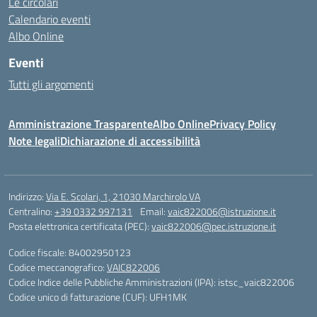
Le circolari
Calendario eventi
Albo Online
Eventi
Tutti gli argomenti
Amministrazione Trasparente
Albo Online
Privacy Policy
Note legali
Dichiarazione di accessibilità
Indirizzo:
Via E. Scolari, 1, 21030 Marchirolo VA
Centralino:
+39 0332 997131
Email:
vaic822006@istruzione.it
Posta elettronica certificata (PEC):
vaic822006@pec.istruzione.it
Codice fiscale: 84002950123
Codice meccanografico:
VAIC822006
Codice Indice delle Pubbliche Amministrazioni (IPA): istsc_vaic822006
Codice unico di fatturazione (CUF): UFH1MK