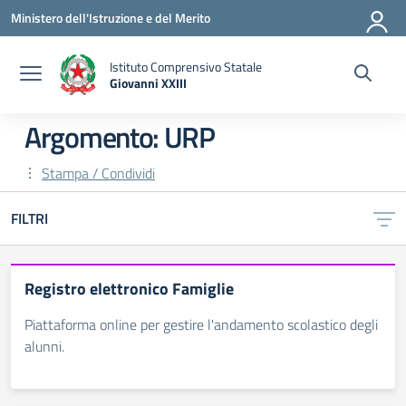
Vai ai contenuti
Vai al menu di navigazione
Vai al footer
Ministero dell'Istruzione e del Merito
Istituto Comprensivo Statale
Giovanni XXIII
— Visita la pagina iniziale della scuola
Argomento: URP
Stampa / Condividi
FILTRI
Registro elettronico Famiglie
Piattaforma online per gestire l'andamento scolastico degli
alunni.