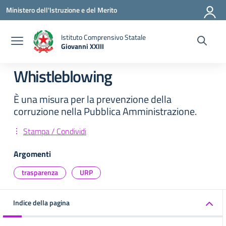
Vai ai contenuti
Vai al menu di navigazione
Vai al footer
Ministero dell'Istruzione e del Merito
Istituto Comprensivo Statale
Giovanni XXIII
— Visita la pagina iniziale della scuola
Whistleblowing
È una misura per la prevenzione della
corruzione nella Pubblica Amministrazione.
Stampa / Condividi
Argomenti
trasparenza
URP
Indice della pagina