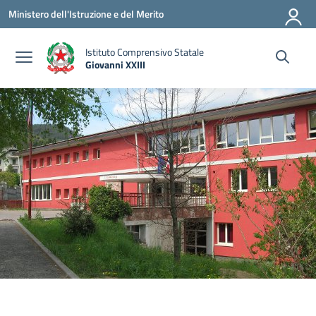
Vai ai contenuti
Vai al menu di navigazione
Vai al footer
Ministero dell'Istruzione e del Merito
Istituto Comprensivo Statale
Giovanni XXIII
— Visita la pagina iniziale della scuola