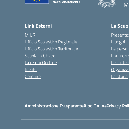
M
— 
Link Esterni
La Scuo
MIUR
Presenta
Ufficio Scolastico Regionale
I luoghi
Ufficio Scolastico Territoriale
Le perso
Scuola in Chiaro
I numeri 
Iscrizioni On Line
Le carte 
Invalsi
Organizz
Comune
La storia
Amministrazione Trasparente
Albo Online
Privacy Pol