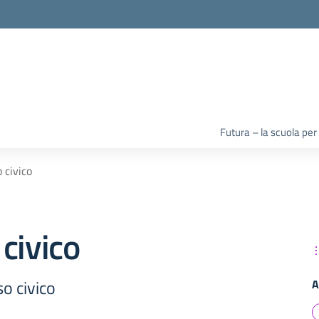
la scuola
Futura – la scuola per
 civico
civico
so civico
A