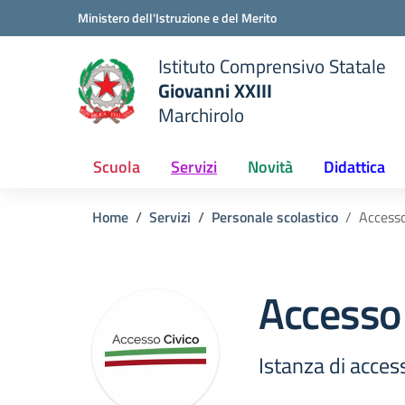
Vai ai contenuti
Vai al menu di navigazione
Vai al footer
Ministero dell'Istruzione e del Merito
Istituto Comprensivo Statale
Giovanni XXIII
Marchirolo
 della scuola
— Visita la pagina iniziale del
Scuola
Servizi
Novità
Didattica
Home
Servizi
Personale scolastico
Accesso
Accesso 
Istanza di acces