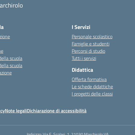
archirolo
Visita la pagina iniziale della scuola
la
I Servizi
zione
Personale scolastico
Famiglie e studenti
ne
Percorsi di studio
della scuola
Tutti i servizi
della scuola
Didattica
azione
Offerta formativa
Le schede didattiche
I progetti delle classi
icy
Note legali
Dichiarazione di accessibilità
Indirizzo:
Via E. Scolari, 1, 21030 Marchirolo VA