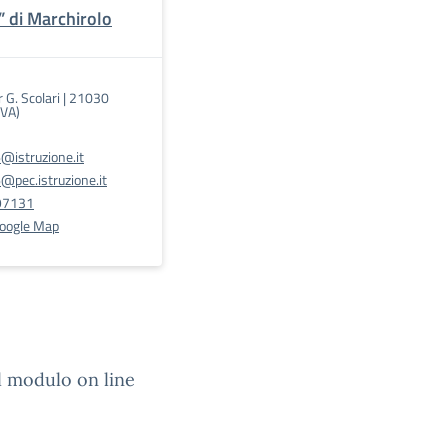
” di Marchirolo
 G. Scolari | 21030
(VA)
@istruzione.it
pec.istruzione.it
97131
Google Map
il modulo on line