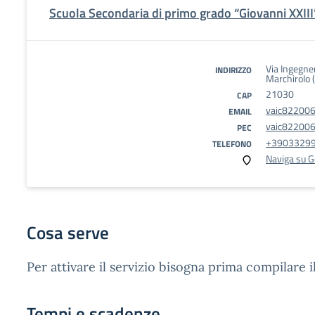
Scuola Secondaria di primo grado “Giovanni XXIII
Via Ingegner
INDIRIZZO
Marchirolo 
21030
CAP
vaic822006
EMAIL
vaic822006@
PEC
+3903329
TELEFONO
Naviga su 
Cosa serve
Per attivare il servizio bisogna prima compilare 
Tempi e scadenze