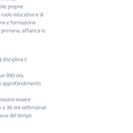
lle proprie
ruolo educativo e di
ione e formazione
a primaria, affianca lo
9
disciplina il
ive 990 ore,
 di approfondimento
, possono essere
i a 36 ore settimanali
nsive del tempo