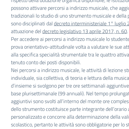
rispetto della dotazione organica disponibile, le istituzi
possono attivare percorsi a indirizzo musicale, che aggi
tradizionali lo studio di uno strumento musicale e della 
sono disciplinati dal
decreto interministeriale 1° luglio
attuazione del
decreto legislativo 13 aprile 2017, n. 60
.
Per accedere ai percorsi a indirizzo musicale lo studen
prova orientativo-attitudinale volta a valutare le sue atti
alla specifica specialità strumentale tra le quattro attiva
tenuto conto dei posti disponibili.
Nei percorsi a indirizzo musicale, le attività di lezione 
individuale, sia collettiva, di teoria e lettura della music
d’insieme si svolgono per tre ore settimanali aggiuntiv
base plurisettimanale (99 annuali). Nel tempo prolunga
aggiuntivi sono svolti all’interno del monte ore comple
dello strumento costituisce parte integrante dell’orario
personalizzato e concorre alla determinazione della vali
scolastico, pertanto le attività sono obbligatorie per lo s