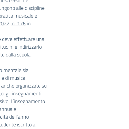
oni scolastiche
ungono alle discipline
pratica musicale e
 2022, n. 176
in
te deve effettuare una
tudini e indirizzarlo
te dalla scuola,
strumentale sia
a e di musica
e anche organizzate su
to, gli insegnamenti
ssivo. L’insegnamento
 annuale
dità dell’anno
tudente iscritto al