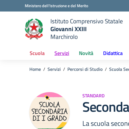
Vai ai contenuti
Vai al menu di navigazione
Vai al footer
Ministero dell'Istruzione e del Merito
Istituto Comprensivo Statale
Giovanni XXIII
Marchirolo
 della scuola
— Visita la pagina iniziale del
Scuola
Servizi
Novità
Didattica
Home
Servizi
Percorsi di Studio
Scuola Se
STANDARD
Seconda
La scuola second