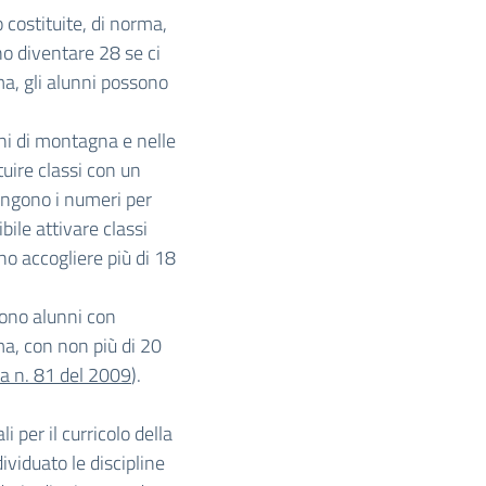
 costituite, di norma,
o diventare 28 se ci
ma, gli alunni possono
uni di montagna e nelle
tuire classi con un
ungono i numeri per
bile attivare classi
no accogliere più di 18
gono alunni con
rma, con non più di 20
ca n. 81 del 2009
).
i per il curricolo della
dividuato le discipline