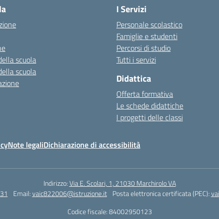
la
I Servizi
zione
Personale scolastico
Famiglie e studenti
ne
Percorsi di studio
della scuola
Tutti i servizi
della scuola
Didattica
azione
Offerta formativa
Le schede didattiche
I progetti delle classi
icy
Note legali
Dichiarazione di accessibilità
Indirizzo:
Via E. Scolari, 1, 21030 Marchirolo VA
131
Email:
vaic822006@istruzione.it
Posta elettronica certificata (PEC):
va
Codice fiscale: 84002950123