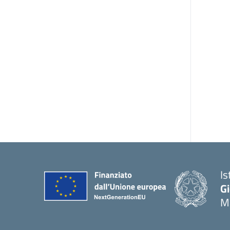
Is
Gi
M
— 