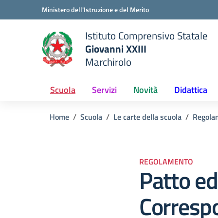
Vai ai contenuti
Vai al menu di navigazione
Vai al footer
Ministero dell'Istruzione e del Merito
Istituto Comprensivo Statale
Giovanni XXIII
Marchirolo
 della scuola
— Visita la pagina iniziale del
Scuola
Servizi
Novità
Didattica
Home
Scuola
Le carte della scuola
Regola
REGOLAMENTO
Patto ed
Correspo