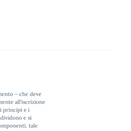
umento – che deve
ente all’iscrizione
 principi e i
dividono e si
omponenti, tale