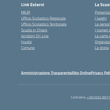
Link Esterni
La Scuo
MIUR
Presenta
Ufficio Scolastico Regionale
I luoghi
Ufficio Scolastico Territoriale
Le perso
Scuola in Chiaro
I numeri 
Iscrizioni On Line
Le carte 
Invalsi
Organizz
Comune
La storia
Amministrazione Trasparente
Albo Online
Privacy Pol
Centralino:
+39 0332 997