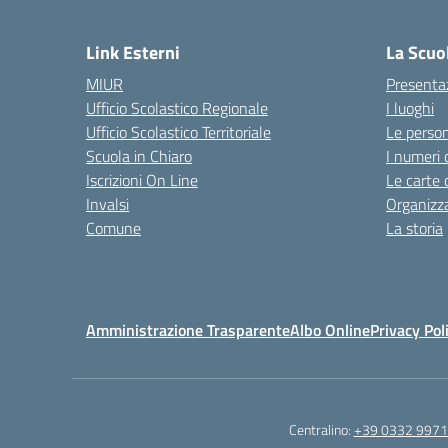
— 
Link Esterni
La Scuo
MIUR
Presenta
Ufficio Scolastico Regionale
I luoghi
Ufficio Scolastico Territoriale
Le perso
Scuola in Chiaro
I numeri 
Iscrizioni On Line
Le carte 
Invalsi
Organizz
Comune
La storia
Amministrazione Trasparente
Albo Online
Privacy Pol
Centralino:
+39 0332 997