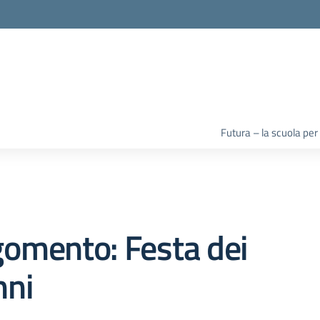
la scuola
Futura – la scuola per
omento: Festa dei
nni