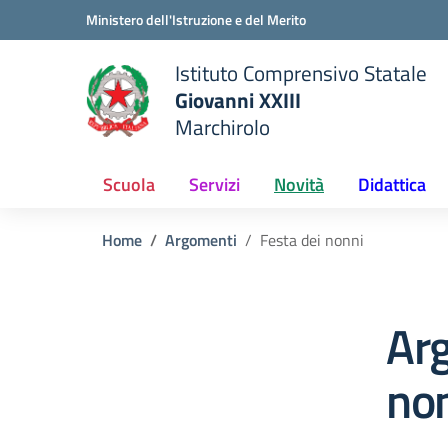
Vai ai contenuti
Vai al menu di navigazione
Vai al footer
Ministero dell'Istruzione e del Merito
Istituto Comprensivo Statale
Giovanni XXIII
Marchirolo
 della scuola
— Visita la pagina iniziale del
Scuola
Servizi
Novità
Didattica
Home
Argomenti
Festa dei nonni
Arg
no