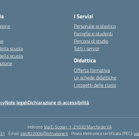
Visita la pagina iniziale della scuola
la
I Servizi
zione
Personale scolastico
Famiglie e studenti
ne
Percorsi di studio
della scuola
Tutti i servizi
della scuola
Didattica
azione
Offerta formativa
Le schede didattiche
I progetti delle classi
icy
Note legali
Dichiarazione di accessibilità
Indirizzo:
Via E. Scolari, 1, 21030 Marchirolo VA
131
Email:
vaic822006@istruzione.it
Posta elettronica certificata (PEC):
va