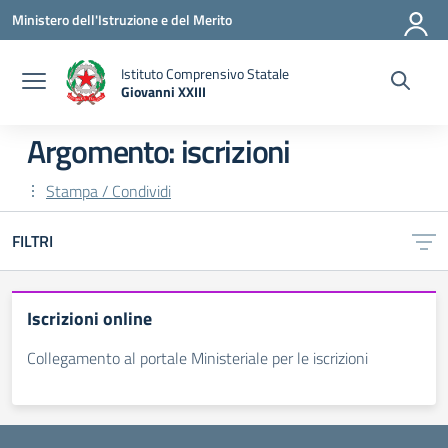
Vai ai contenuti
Vai al menu di navigazione
Vai al footer
Ministero dell'Istruzione e del Merito
Istituto Comprensivo Statale
Giovanni XXIII
— Visita la pagina iniziale della scuola
Argomento: iscrizioni
Stampa / Condividi
FILTRI
Iscrizioni online
Collegamento al portale Ministeriale per le iscrizioni