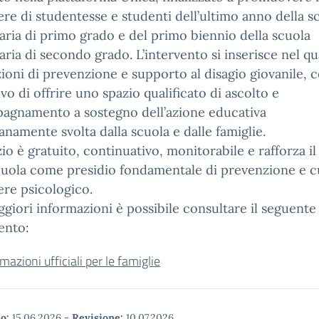
re di studentesse e studenti dell’ultimo anno della s
ria di primo grado e del primo biennio della scuola
ria di secondo grado. L’intervento si inserisce nel q
zioni di prevenzione e supporto al disagio giovanile, 
tivo di offrire uno spazio qualificato di ascolto e
agnamento a sostegno dell’azione educativa
anamente svolta dalla scuola e dalle famiglie.
izio è gratuito, continuativo, monitorabile e rafforza il
cuola come presidio fondamentale di prevenzione e c
re psicologico.
giori informazioni è possibile consultare il seguente
nto:
mazioni ufficiali per le famiglie
o:
15.06.2026
-
Revisione:
10.07.2026