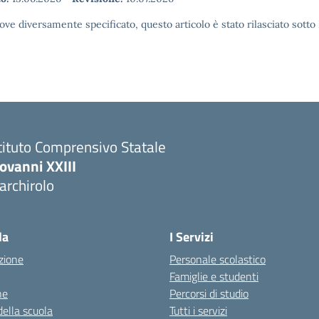
ove diversamente specificato, questo articolo è stato rilasciato sott
tituto Comprensivo Statale
ovanni XXIII
archirolo
Visita la pagina iniziale della scuola
la
I Servizi
zione
Personale scolastico
Famiglie e studenti
ne
Percorsi di studio
della scuola
Tutti i servizi