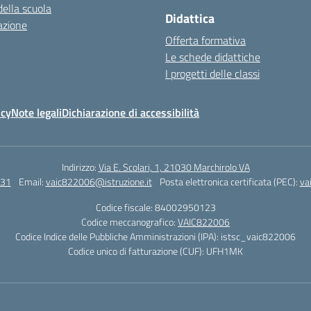
della scuola
Didattica
azione
Offerta formativa
Le schede didattiche
I progetti delle classi
icy
Note legali
Dichiarazione di accessibilità
Indirizzo:
Via E. Scolari, 1, 21030 Marchirolo VA
131
Email:
vaic822006@istruzione.it
Posta elettronica certificata (PEC):
va
Codice fiscale: 84002950123
Codice meccanografico:
VAIC822006
Codice Indice delle Pubbliche Amministrazioni (IPA): istsc_vaic822006
Codice unico di fatturazione (CUF): UFH1MK