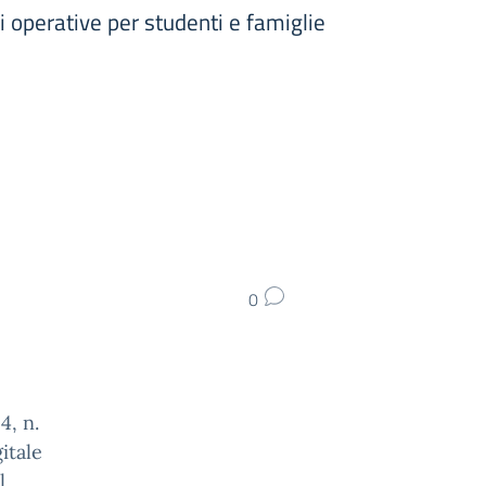
i operative per studenti e famiglie
0
4, n.
itale
l