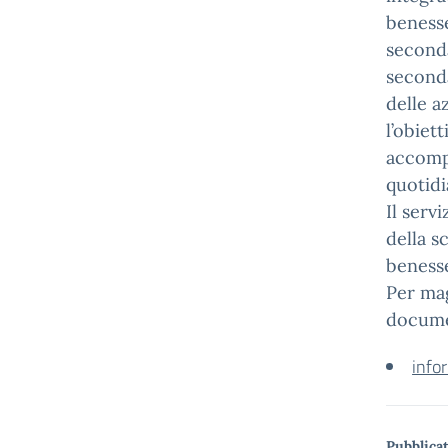
benesse
seconda
seconda
delle a
l’obiet
accomp
quotidi
Il serv
della s
benesse
Per mag
docume
infor
Pubblicat