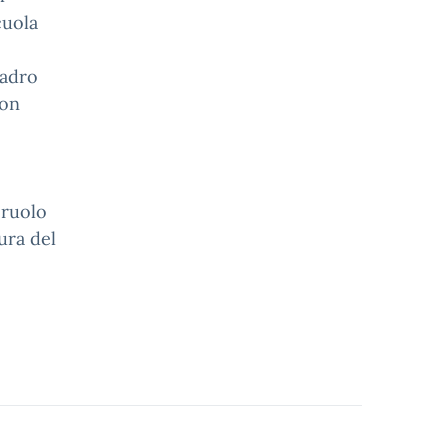
cuola
uadro
con
 ruolo
ura del