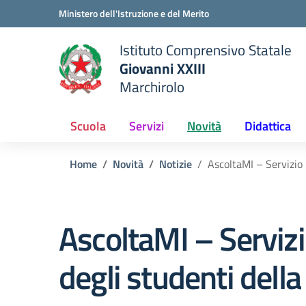
Vai ai contenuti
Vai al menu di navigazione
Vai al footer
Ministero dell'Istruzione e del Merito
Istituto Comprensivo Statale
Giovanni XXIII
Marchirolo
 della scuola
— Visita la pagina iniziale del
Scuola
Servizi
Novità
Didattica
Home
Novità
Notizie
AscoltaMI – Servizio 
AscoltaMI – Servizi
degli studenti della