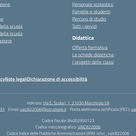
zione
Personale scolastico
Famiglie e studenti
ne
Percorsi di studio
della scuola
Tutti i servizi
della scuola
Didattica
azione
Offerta formativa
Le schede didattiche
I progetti delle classi
icy
Note legali
Dichiarazione di accessibilità
Indirizzo:
Via E. Scolari, 1, 21030 Marchirolo VA
131
Email:
vaic822006@istruzione.it
Posta elettronica certificata (PEC):
va
Codice fiscale: 84002950123
Codice meccanografico:
VAIC822006
Codice Indice delle Pubbliche Amministrazioni (IPA): istsc_vaic822006