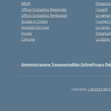
MIUR
Presenta
Ufficio Scolastico Regionale
I luoghi
Ufficio Scolastico Territoriale
Le perso
Scuola in Chiaro
I numeri 
Iscrizioni On Line
Le carte 
Invalsi
Organizz
Comune
La storia
Amministrazione Trasparente
Albo Online
Privacy Pol
Centralino:
+39 0332 997