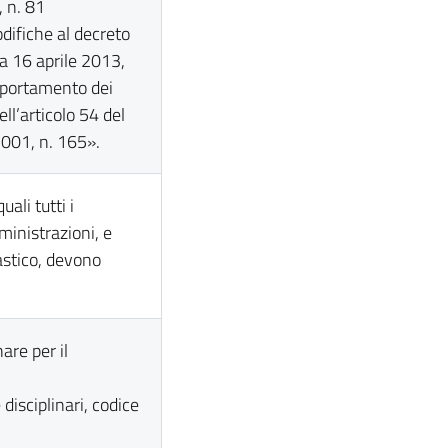
 n. 81
ifiche al decreto
a 16 aprile 2013,
mportamento dei
ll’articolo 54 del
2001, n. 165».
ali tutti i
ministrazioni, e
astico, devono
nare per il
disciplinari, codice