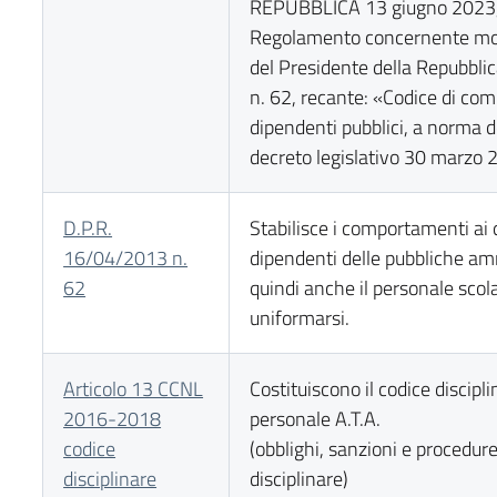
REPUBBLICA 13 giugno 2023,
Regolamento concernente mod
del Presidente della Repubblic
n. 62, recante: «Codice di co
dipendenti pubblici, a norma de
decreto legislativo 30 marzo 
D.P.R.
Stabilisce i comportamenti ai qu
16/04/2013 n.
dipendenti delle pubbliche am
62
quindi anche il personale scol
uniformarsi.
Articolo 13 CCNL
Costituiscono il codice discipli
2016-2018
personale A.T.A.
codice
(obblighi, sanzioni e procedure 
disciplinare
disciplinare)