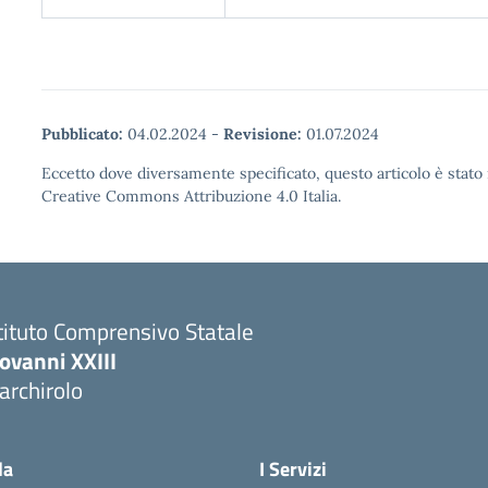
Pubblicato:
04.02.2024
-
Revisione:
01.07.2024
Eccetto dove diversamente specificato, questo articolo è stato 
Creative Commons Attribuzione 4.0 Italia.
tituto Comprensivo Statale
ovanni XXIII
archirolo
Visita la pagina iniziale della scuola
la
I Servizi