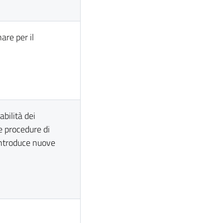
nare per il
abilità dei
e procedure di
introduce nuove
i