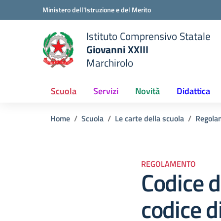
Vai ai contenuti
Vai al menu di navigazione
Vai al footer
Ministero dell'Istruzione e del Merito
Istituto Comprensivo Statale
Giovanni XXIII
Marchirolo
 della scuola
— Visita la pagina iniziale del
Scuola
Servizi
Novità
Didattica
Home
Scuola
Le carte della scuola
Regola
REGOLAMENTO
Codice d
codice d