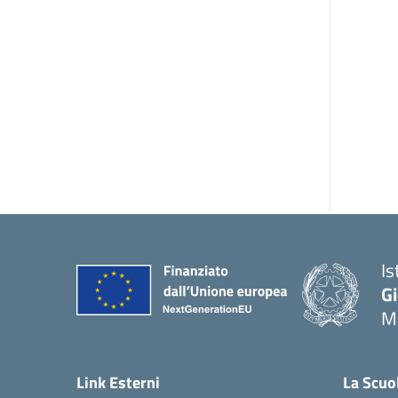
Is
Gi
M
— 
Link Esterni
La Scuo