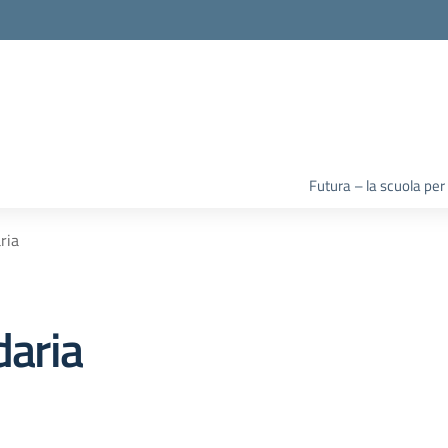
la scuola
Futura – la scuola per
ria
daria