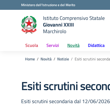
Vai ai contenuti
Vai al menu di navigazione
Vai al footer
Ministero dell'Istruzione e del Merito
Istituto Comprensivo Statale
Giovanni XXIII
Marchirolo
 della scuola
— Visita la pagina iniziale del
Scuola
Servizi
Novità
Didattica
Home
Novità
Notizie
Esiti scrutini seconda
Esiti scrutini secon
Esiti scrutini secondaria dal 12/06/2026