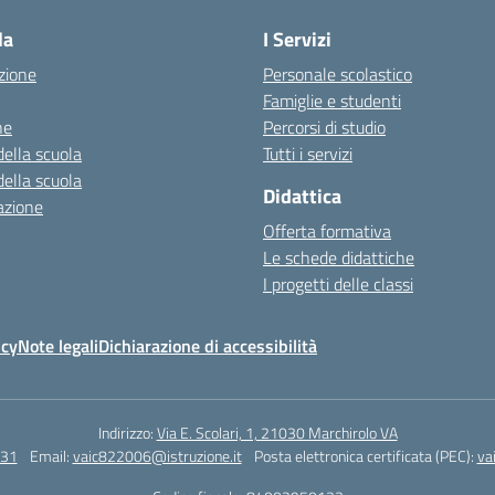
la
I Servizi
zione
Personale scolastico
Famiglie e studenti
ne
Percorsi di studio
della scuola
Tutti i servizi
della scuola
Didattica
azione
Offerta formativa
Le schede didattiche
I progetti delle classi
icy
Note legali
Dichiarazione di accessibilità
Indirizzo:
Via E. Scolari, 1, 21030 Marchirolo VA
131
Email:
vaic822006@istruzione.it
Posta elettronica certificata (PEC):
va