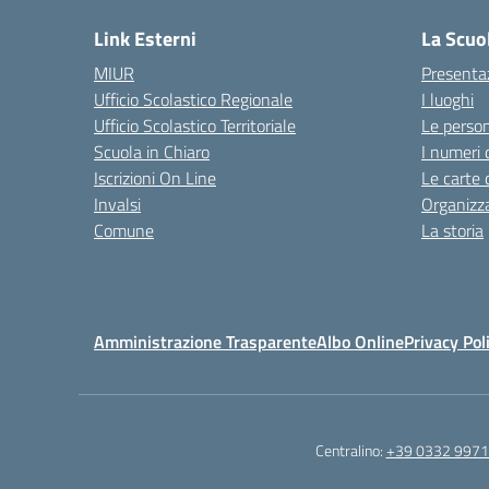
Link Esterni
La Scuo
MIUR
Presenta
Ufficio Scolastico Regionale
I luoghi
Ufficio Scolastico Territoriale
Le perso
Scuola in Chiaro
I numeri 
Iscrizioni On Line
Le carte 
Invalsi
Organizz
Comune
La storia
Amministrazione Trasparente
Albo Online
Privacy Pol
Centralino:
+39 0332 997