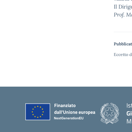
Il Diri
Prof. M
Pubblicat
Eccetto d
Is
Gi
M
— 