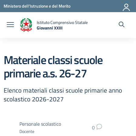
Vai ai contenuti
Vai al menu di navigazione
Vai al footer
Ministero dell'Istruzione e del Merito
Istituto Comprensivo Statale
Giovanni XXIII
— Visita la pagina iniziale della scuola
Materiale classi scuole
primarie a.s. 26-27
Elenco materiali classi scuole primarie anno
scolastico 2026-2027
Personale scolastico
0
Docente