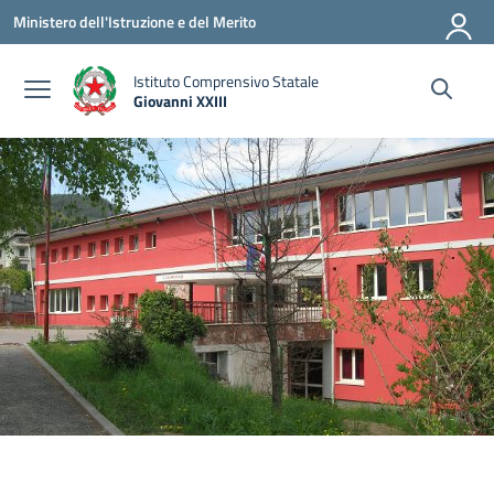
Vai ai contenuti
Vai al menu di navigazione
Vai al footer
Ministero dell'Istruzione e del Merito
Istituto Comprensivo Statale
Giovanni XXIII
— Visita la pagina iniziale della scuola