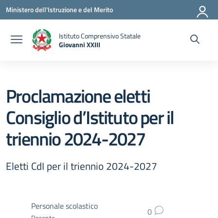
Vai ai contenuti
Vai al menu di navigazione
Vai al footer
Ministero dell'Istruzione e del Merito
Istituto Comprensivo Statale
Giovanni XXIII
— Visita la pagina iniziale della scuola
Proclamazione eletti
Consiglio d’Istituto per il
triennio 2024-2027
Eletti CdI per il triennio 2024-2027
Personale scolastico
0
Docente