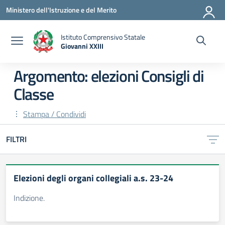
Vai ai contenuti
Vai al menu di navigazione
Vai al footer
Ministero dell'Istruzione e del Merito
Istituto Comprensivo Statale
Giovanni XXIII
— Visita la pagina iniziale della scuola
Argomento: elezioni Consigli di
Classe
Stampa / Condividi
FILTRI
Elezioni degli organi collegiali a.s. 23-24
Indizione.