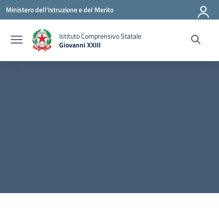
Vai ai contenuti
Vai al menu di navigazione
Vai al footer
Ministero dell'Istruzione e del Merito
Istituto Comprensivo Statale
Giovanni XXIII
— Visita la pagina iniziale della scuola